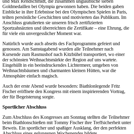
und Max Rendschmidt, die zusammen unglaubliche sieben
Goldmedaillen bei Olympia gewonnen haben. Die beiden gaben
Einblicke in ihre Erlebnisse bei den Olympischen Spielen in Paris,
teilten persönliche Geschichten und motivierten das Publikum. Im
Anschluss gratulierten sie unseren frisch zertifizierten
Sportzahnärzten und überreichten die Zertifikate – eine Ehrung, die
für viele ein unvergesslicher Moment war.
Natürlich wurde auch abseits des Fachprogramms gefeiert und
genossen. Am Samstagabend wurden alle Teilnehmer nach
Kursende zum Rasmushof nach Kitzbühel transportiert, wo einer
der schönsten Weihnachtsmärkte der Region auf uns wartete.
Eingehüllt in ein beeindruckendes Lichtermeer, umgeben von
Weihnachtsbäumen und charmanten kleinen Hütten, war die
Atmosphäre einfach magisch.
Auch der erste Abend wurde besonders: Biathlonlegende Fritz
Fischer eröffnete den Kongress mit einem inspirierenden Vortrag,
der für Begeisterung sorgte.
Sportlicher Abschluss
Zum Abschluss des Kongresses am Sonntag stellten die Teilnehmer
beim Biathlonschießen mit Tommy Fischer ihre Treffsicherheit unter
Beweis. Ein sportlicher und spaßiger Ausklang, der den perfekten
Abschluss eines gelungenen Wochenendes bildete.